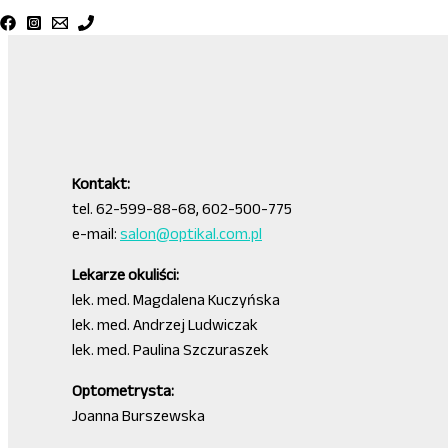
Strategiczny Partner
Rodenstock Polska
Kontakt:
tel. 62-599-88-68, 602-500-775
e-mail:
salon@optikal.com.pl
Lekarze okuliści:
lek. med. Magdalena Kuczyńska
lek. med. Andrzej Ludwiczak
lek. med. Paulina Szczuraszek
Optometrysta:
Joanna Burszewska