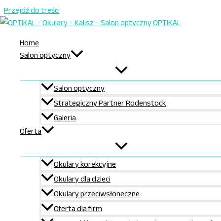
Przejdź do treści
Nasi lekarze okuliści
Nasi lekarze okuliści
Home
lek. med. Magdalena Kuczyńska
Salon optyczny
Godziny przyjęć:
Salon optyczny
poniedziałek
godz. 10:30-12:00
Strategiczny Partner Rodenstock
wtorek
godz. 15:30-18:00
Galeria
lek. med. Andrzej Ludwiczak
Oferta
Godziny przyjęć:
Okulary korekcyjne
wtorek
godz. 8:30-12:30
Okulary dla dzieci
czwartek
godz. 15:00-18:00
Okulary przeciwsłoneczne
lek. med. Paulina Szczuraszek
Oferta dla firm