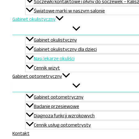
Soczewki kontaktowe i płyny do soczewek – Kalis
Godziny przyjęć:
Światowe marki w naszym salonie
poniedziałek
godz. 15:0-17:30
Gabinet okulistyczny
środa
godz. 15:00-17:30
piątek
godz. 15:00-17:30
Gabinet okulistyczny
Rejestracja telefoniczna
Gabinet okulistyczny dla dzieci
tel. 62-599-88-68
Nasi lekarze okuliści
tel. 602-500-775
Cennik wizyt
Gabinet optometryczny
Gabinet optometryczny
Badanie przesiewowe
Diagnoza funkcji wzrokowych
SAL
ON OPTYCZNY OKULARY KALISZ
Cennik usług optometrysty
Kontakt